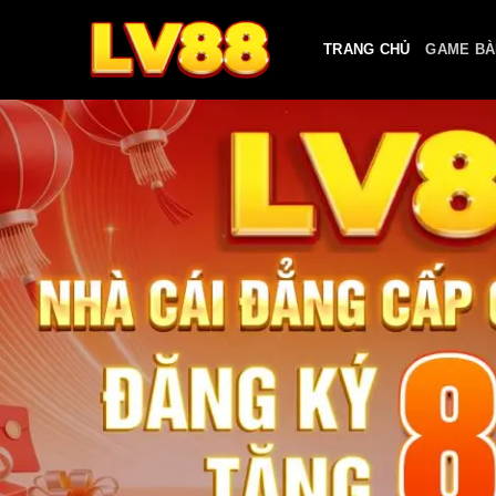
TRANG CHỦ
GAME BÀ