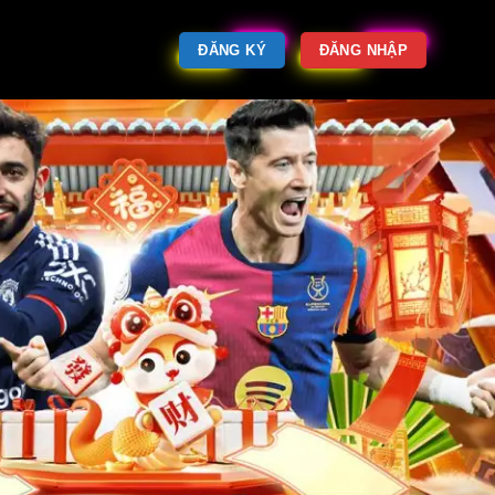
ĐĂNG KÝ
ĐĂNG NHẬP