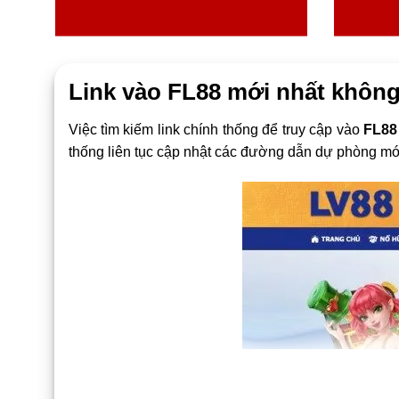
Link vào FL88 mới nhất không
Việc tìm kiếm link chính thống để truy cập vào
FL88
thống liên tục cập nhật các đường dẫn dự phòng mới