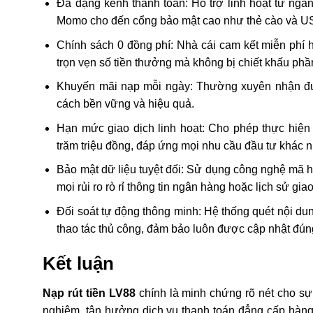
Đa dạng kênh thanh toán: Hỗ trợ linh hoạt từ ngâ
Momo cho đến cổng bảo mật cao như thẻ cào và U
Chính sách 0 đồng phí: Nhà cái cam kết miễn phí 
trọn vẹn số tiền thưởng mà không bị chiết khấu phầ
Khuyến mãi nạp mỗi ngày: Thường xuyên nhận đượ
cách bền vững và hiệu quả.
Hạn mức giao dịch linh hoạt: Cho phép thực hiện
trăm triệu đồng, đáp ứng mọi nhu cầu đầu tư khác 
Bảo mật dữ liệu tuyệt đối: Sử dụng công nghệ mã 
mọi rủi ro rò rỉ thông tin ngân hàng hoặc lịch sử gia
Đối soát tự động thông minh: Hệ thống quét nội dun
thao tác thủ công, đảm bảo luôn được cập nhật đúng
Kết luận
Nạp rút tiền LV88
chính là minh chứng rõ nét cho sự 
nghiệm, tận hưởng dịch vụ thanh toán đẳng cấp hàng