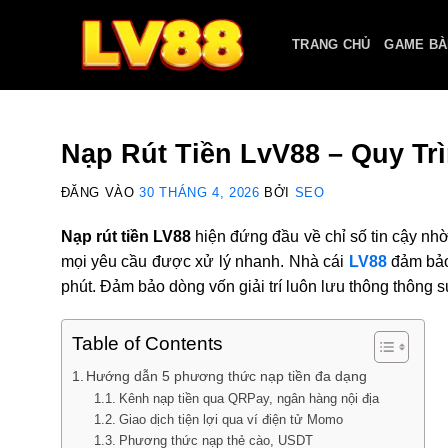
TRANG CHỦ
GAME BÀ
Nạp Rút Tiền LvV88 – Quy Tr
ĐĂNG VÀO
30 THÁNG 4, 2026
BỞI
SEO
Nạp rút tiền LV88
hiện đứng đầu về chỉ số tin cậy nh
mọi yêu cầu được xử lý nhanh. Nhà cái
LV88
đảm bảo 
phút. Đảm bảo dòng vốn giải trí luôn lưu thông thông su
Table of Contents
Hướng dẫn 5 phương thức nạp tiền đa dạng
Kênh nạp tiền qua QRPay, ngân hàng nội địa
Giao dịch tiện lợi qua ví điện tử Momo
Phương thức nạp thẻ cào, USDT