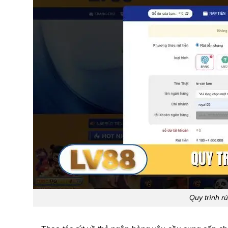
Quy trình r