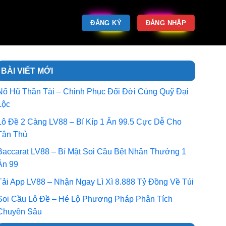
ĐĂNG KÝ
ĐĂNG NHẬP
BÀI VIẾT MỚI
Nổ Hũ Thần Tài – Chinh Phục Đổi Đời Cùng Quỹ Đại
Lộc
Lô Đề 2 Càng LV88 – Bí Kíp 1 Ăn 99.5 Cực Dễ Cho
Tân Thủ
Baccarat LV88 – Bí Mật Soi Cầu Bệt Nhận Thưởng 1
Ăn 99
Tải App LV88 – Nhận Ngay Lì Xì 8.888 Tỷ Đồng Về Túi
Soi Cầu Lô Đề – Hé Lộ Phương Pháp Phân Tích
Chuyên Sâu