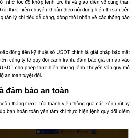
 nhờ tốc độ khớp lệnh tức thì và giao diện vô cùng thân
 rồi thực hiện chuyển khoản theo nội dung hiển thị sẵn trên
 quản lý chi tiêu dễ dàng, đồng thời nhận về các thông báo
 hoặc đồng tiền kỹ thuật số USDT chính là giải pháp bảo mật
n cùng tỷ lệ quy đổi cạnh tranh, đảm bảo giá trị nạp vào
h USDT cho phép thực hiện những lệnh chuyển vốn quy mô
ộ an toàn tuyệt đối.
và đảm bảo an toàn
oản thắng cược của thành viên thông qua các kênh rút uy
iúp bạn hoàn toàn yên tâm khi thực hiện lệnh quy đổi điểm