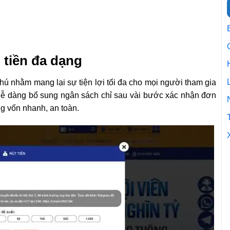
tiền đa dạng
ú nhằm mang lại sự tiện lợi tối đa cho mọi người tham gia
n dễ dàng bổ sung ngân sách chỉ sau vài bước xác nhận đơn
ng vốn nhanh, an toàn.