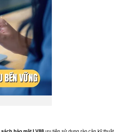
 sách bảo mật LV88
ưu tiên sử dụng rào cản kỹ thuật