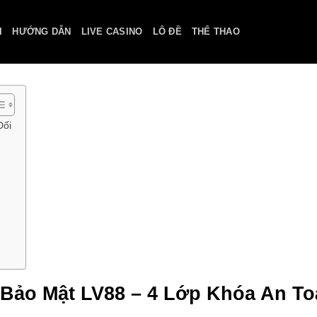
I
HƯỚNG DẪN
LIVE CASINO
LÔ ĐỀ
THỂ THAO
Đối
Bảo Mật LV88 – 4 Lớp Khóa An To