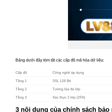
Bảng dưới đây tóm tắt các cấp độ mã hóa dữ liệu:
Cấp độ
Công nghệ áp dụng
Tầng 1
SSL 128 Bit
Tầng 2
Tường lửa đa lớp
Tầng 3
Xác thực 2 lớp (2FA)
3 nội dung của chính sách bảo