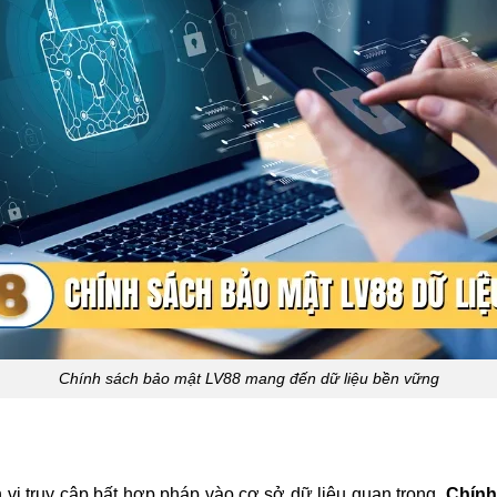
Chính sách bảo mật LV88 mang đến dữ liệu bền vững
 vi truy cập bất hợp pháp vào cơ sở dữ liệu quan trọng.
Chính