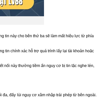
ng tin này cho bên thứ ba sẽ làm mất hiệu lực từ phía
 tin chính xác hỗ trợ quá trình lấy lại tài khoản hoặc
t nối này thường tiềm ẩn nguy cơ bị tin tặc nghe lén,
ối đa, đẩy lùi nguy cơ xâm nhập trái phép từ bên ngoài.