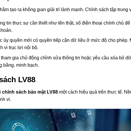
m tạo ra không gian giải trí lành mạnh. Chính sách tập trung và
ng tin thực sự cần thiết như tên thật, số điện thoại chính chủ đ
khoản.
 ủy quyền mới có quyền tiếp cận dữ liệu ở mức độ cho phép. Mọ
i trục lợi nội bộ.
tham gia chủ động chỉnh sửa thông tin hoặc yêu cầu xóa bỏ dữ
ng bằng, minh bạch.
 sách LV88
i
chính sách bảo mật LV88
một cách hiệu quả trên thực tế. Nề
nh vi.