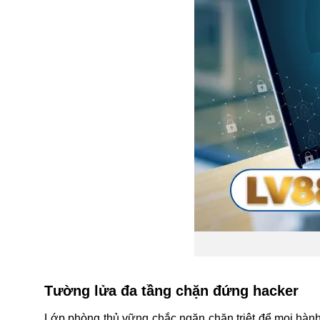
Tường lửa đa tầng chặn đứng hacker
Lớp phòng thủ vững chắc ngăn chặn triệt để mọi hành