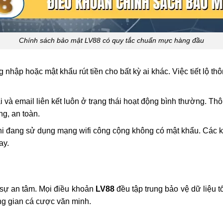
Chính sách bảo mật LV88 có quy tắc chuẩn mực hàng đầu
hập hoặc mật khẩu rút tiền cho bất kỳ ai khác. Việc tiết lộ thô
và email liên kết luôn ở trạng thái hoạt động bình thường. Thông
ng, an toàn.
khi đang sử dụng mạng wifi công cộng không có mật khẩu. Các kế
ay.
 sự an tâm. Mọi điều khoản
LV88
đều tập trung bảo vệ dữ liệu t
ông gian cá cược văn minh.