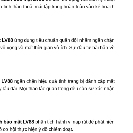
úp tinh thần thoải mái tập trung hoàn toàn vào kế hoạch
t LV88
ứng dụng tiêu chuẩn quân đội nhằm ngăn chặn
n vô vọng và mất thời gian vô ích. Sự đầu tư bài bản về
t LV88
ngăn chặn hiệu quả tình trạng bị đánh cắp mật
ậy lâu dài. Mọi thao tác quan trọng đều cần sự xác nhận
h bảo mật LV88
phân tích hành vi nạp rút để phát hiện
ó cơ hội thực hiện ý đồ chiếm đoạt.