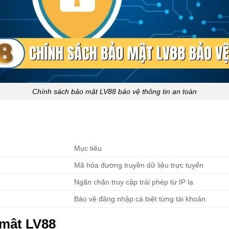
Chính sách bảo mật LV88 bảo vệ thông tin an toàn
Mục tiêu
Mã hóa đường truyền dữ liệu trực tuyến
Ngăn chặn truy cập trái phép từ IP lạ
Bảo vệ đăng nhập cá biệt từng tài khoản
 mật LV88