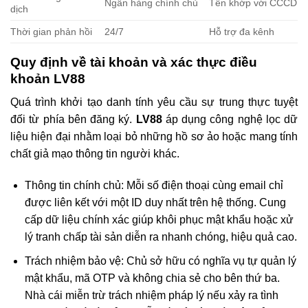
Ngân hàng chính chủ
Tên khớp với CCCD
dịch
Thời gian phản hồi
24/7
Hỗ trợ đa kênh
Quy định về tài khoản và xác thực điều
khoản LV88
Quá trình khởi tạo danh tính yêu cầu sự trung thực tuyệt
đối từ phía bên đăng ký.
LV88
áp dụng công nghệ lọc dữ
liệu hiện đại nhằm loại bỏ những hồ sơ ảo hoặc mang tính
chất giả mạo thông tin người khác.
Thông tin chính chủ: Mỗi số điện thoại cùng email chỉ
được liên kết với một ID duy nhất trên hệ thống. Cung
cấp dữ liệu chính xác giúp khôi phục mật khẩu hoặc xử
lý tranh chấp tài sản diễn ra nhanh chóng, hiệu quả cao.
Trách nhiệm bảo vệ: Chủ sở hữu có nghĩa vụ tự quản lý
mật khẩu, mã OTP và không chia sẻ cho bên thứ ba.
Nhà cái miễn trừ trách nhiệm pháp lý nếu xảy ra tình