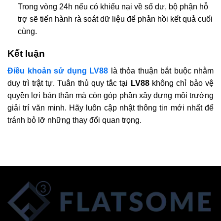
Trong vòng 24h nếu có khiếu nại về số dư, bộ phận hỗ
trợ sẽ tiến hành rà soát dữ liệu để phản hồi kết quả cuối
cùng.
Kết luận
Điều khoản sử dụng LV88
là thỏa thuận bắt buộc nhằm
duy trì trật tự. Tuân thủ quy tắc tại
LV88
không chỉ bảo vệ
quyền lợi bản thân mà còn góp phần xây dựng môi trường
giải trí văn minh. Hãy luôn cập nhật thông tin mới nhất để
tránh bỏ lỡ những thay đổi quan trọng.