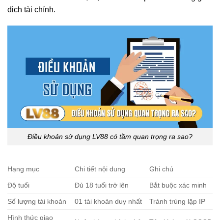
dịch tài chính.
Điều khoản sử dụng LV88 có tầm quan trọng ra sao?
Hạng mục
Chi tiết nội dung
Ghi chú
Độ tuổi
Đủ 18 tuổi trở lên
Bắt buộc xác minh
Số lượng tài khoản
01 tài khoản duy nhất
Tránh trùng lặp IP
Hình thức giao