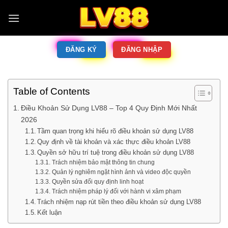
ĐĂNG KÝ
ĐĂNG NHẬP
Table of Contents
Điều Khoản Sử Dụng LV88 – Top 4 Quy Định Mới Nhất
2026
Tầm quan trọng khi hiểu rõ điều khoản sử dụng LV88
Quy định về tài khoản và xác thực điều khoản LV88
Quyền sở hữu trí tuệ trong điều khoản sử dụng LV88
Trách nhiệm bảo mật thông tin chung
Quản lý nghiêm ngặt hình ảnh và video độc quyền
Quyền sửa đổi quy định linh hoạt
Trách nhiệm pháp lý đối với hành vi xâm phạm
Trách nhiệm nạp rút tiền theo điều khoản sử dụng LV88
Kết luận