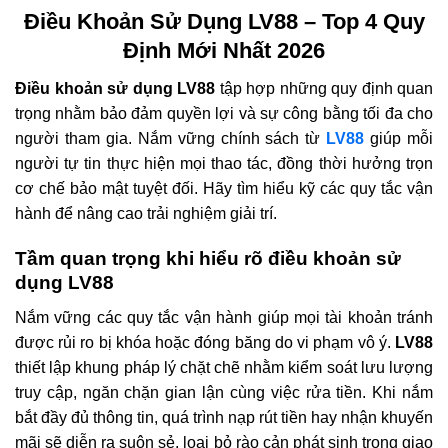
Điều Khoản Sử Dụng LV88 – Top 4 Quy
Định Mới Nhất 2026
Điều khoản sử dụng LV88
tập hợp những quy định quan
trọng nhằm bảo đảm quyền lợi và sự công bằng tối đa cho
người tham gia. Nắm vững chính sách từ
LV88
giúp mỗi
người tự tin thực hiện mọi thao tác, đồng thời hưởng trọn
cơ chế bảo mật tuyệt đối. Hãy tìm hiểu kỹ các quy tắc vận
hành để nâng cao trải nghiệm giải trí.
Tầm quan trọng khi hiểu rõ điều khoản sử
dụng LV88
Nắm vững các quy tắc vận hành giúp mọi tài khoản tránh
được rủi ro bị khóa hoặc đóng băng do vi phạm vô ý.
LV88
thiết lập khung pháp lý chặt chẽ nhằm kiểm soát lưu lượng
truy cập, ngăn chặn gian lận cùng việc rửa tiền. Khi nắm
bắt đầy đủ thông tin, quá trình nạp rút tiền hay nhận khuyến
mãi sẽ diễn ra suôn sẻ, loại bỏ rào cản phát sinh trong giao