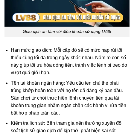
Giao dịch an tâm với điều khoản sử dụng LV88
Hạn mức giao dịch: Mỗi cấp độ sẽ có mức nạp rút tối
thiểu cùng tối đa trong ngày khác nhau. Nắm rõ con số
này giúp tối ưu hóa dòng tiền, tránh việc lệnh bị treo do
vượt quá giới hạn.
Tên tài khoản ngân hàng: Yêu cầu tên chủ thẻ phải
trùng khớp hoàn toàn với họ tên đã đăng ký ban đầu.
Sân chơi từ chối thực hiện lệnh chuyển tiền qua tài
khoản trung gian nhằm ngăn chặn các hành vi rửa tiền
bất hợp pháp toàn cầu.
Kiểm tra lịch sử: Bên tham gia nên thường xuyên đối
soát lịch sử giao dịch để kịp thời phát hiện sai sót.