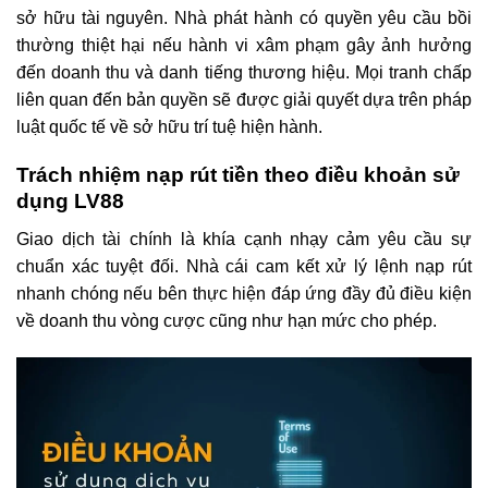
sở hữu tài nguyên. Nhà phát hành có quyền yêu cầu bồi
thường thiệt hại nếu hành vi xâm phạm gây ảnh hưởng
đến doanh thu và danh tiếng thương hiệu. Mọi tranh chấp
liên quan đến bản quyền sẽ được giải quyết dựa trên pháp
luật quốc tế về sở hữu trí tuệ hiện hành.
Trách nhiệm nạp rút tiền theo điều khoản sử
dụng LV88
Giao dịch tài chính là khía cạnh nhạy cảm yêu cầu sự
chuẩn xác tuyệt đối. Nhà cái cam kết xử lý lệnh nạp rút
nhanh chóng nếu bên thực hiện đáp ứng đầy đủ điều kiện
về doanh thu vòng cược cũng như hạn mức cho phép.