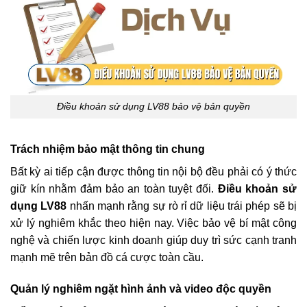
Điều khoản sử dụng LV88 bảo vệ bản quyền
Trách nhiệm bảo mật thông tin chung
Bất kỳ ai tiếp cận được thông tin nội bộ đều phải có ý thức
giữ kín nhằm đảm bảo an toàn tuyệt đối.
Điều khoản sử
dụng LV88
nhấn mạnh rằng sự rò rỉ dữ liệu trái phép sẽ bị
xử lý nghiêm khắc theo hiện nay. Việc bảo vệ bí mật công
nghệ và chiến lược kinh doanh giúp duy trì sức cạnh tranh
mạnh mẽ trên bản đồ cá cược toàn cầu.
Quản lý nghiêm ngặt hình ảnh và video độc quyền