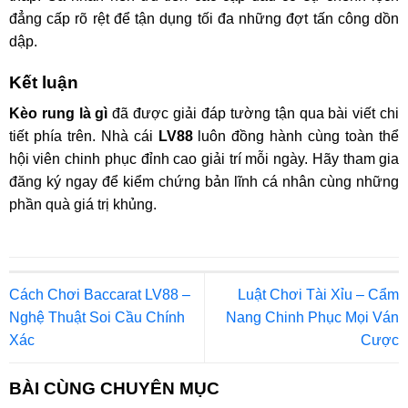
đẳng cấp rõ rệt để tận dụng tối đa những đợt tấn công dồn
dập.
Kết luận
Kèo rung là gì
đã được giải đáp tường tận qua bài viết chi
tiết phía trên. Nhà cái
LV88
luôn đồng hành cùng toàn thể
hội viên chinh phục đỉnh cao giải trí mỗi ngày. Hãy tham gia
đăng ký ngay để kiểm chứng bản lĩnh cá nhân cùng những
phần quà giá trị khủng.
Cách Chơi Baccarat LV88 –
Luật Chơi Tài Xỉu – Cẩm
Nghệ Thuật Soi Cầu Chính
Nang Chinh Phục Mọi Ván
Xác
Cược
BÀI CÙNG CHUYÊN MỤC