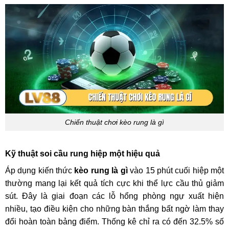
Chiến thuật chơi kèo rung là gì
Kỹ thuật soi cầu rung hiệp một hiệu quả
Áp dụng kiến thức
kèo rung là gì
vào 15 phút cuối hiệp một
thường mang lại kết quả tích cực khi thể lực cầu thủ giảm
sút. Đây là giai đoạn các lỗ hổng phòng ngự xuất hiện
nhiều, tạo điều kiện cho những bàn thắng bất ngờ làm thay
đổi hoàn toàn bảng điểm. Thống kê chỉ ra có đến 32.5% số