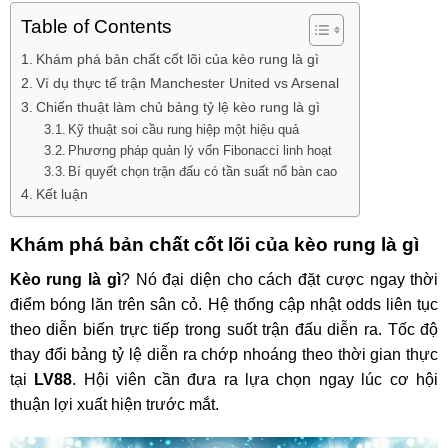
Table of Contents
Khám phá bản chất cốt lõi của kèo rung là gì
Ví dụ thực tế trận Manchester United vs Arsenal
Chiến thuật làm chủ bảng tỷ lệ kèo rung là gì
Kỹ thuật soi cầu rung hiệp một hiệu quả
Phương pháp quản lý vốn Fibonacci linh hoạt
Bí quyết chọn trận đấu có tần suất nổ bàn cao
Kết luận
Khám phá bản chất cốt lõi của kèo rung là gì
Kèo rung là gì
? Nó đại diện cho cách đặt cược ngay thời
điểm bóng lăn trên sân cỏ. Hệ thống cập nhật odds liên tục
theo diễn biến trực tiếp trong suốt trận đấu diễn ra. Tốc độ
thay đổi bảng tỷ lệ diễn ra chớp nhoáng theo thời gian thực
tại
LV88
. Hội viên cần đưa ra lựa chọn ngay lúc cơ hội
thuận lợi xuất hiện trước mắt.