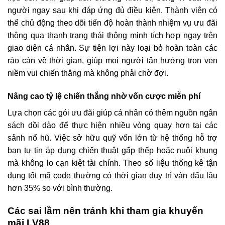
người ngay sau khi đáp ứng đủ điều kiện. Thành viên có
thể chủ động theo dõi tiến độ hoàn thành nhiệm vụ ưu đãi
thông qua thanh trạng thái thông minh tích hợp ngay trên
giao diện cá nhân. Sự tiện lợi này loại bỏ hoàn toàn các
rào cản về thời gian, giúp mọi người tận hưởng trọn vẹn
niềm vui chiến thắng mà không phải chờ đợi.
Nâng cao tỷ lệ chiến thắng nhờ vốn cược miễn phí
Lựa chọn các gói ưu đãi giúp cá nhân có thêm nguồn ngân
sách dồi dào để thực hiện nhiều vòng quay hơn tại các
sảnh nổ hũ. Việc sở hữu quỹ vốn lớn từ hệ thống hỗ trợ
bạn tự tin áp dụng chiến thuật gấp thếp hoặc nuôi khung
mà không lo cạn kiệt tài chính. Theo số liệu thống kê tận
dụng tốt mã code thường có thời gian duy trì ván đấu lâu
hơn 35% so với bình thường.
Các sai lầm nên tránh khi tham gia khuyến
mãi LV88