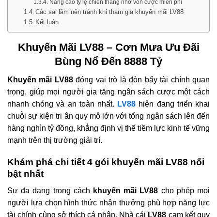
Nâng cao tỷ lệ chiến thắng nhờ vốn cược miễn phí
Các sai lầm nên tránh khi tham gia khuyến mãi LV88
Kết luận
Khuyến Mãi LV88 – Cơn Mưa Ưu Đãi
Bùng Nổ Đến 8888 Tỷ
Khuyến mãi LV88
đóng vai trò là đòn bẩy tài chính quan
trọng, giúp mọi người gia tăng ngân sách cược một cách
nhanh chóng và an toàn nhất.
LV88
hiện đang triển khai
chuỗi sự kiện tri ân quy mô lớn với tổng ngân sách lên đến
hàng nghìn tỷ đồng, khẳng định vị thế tiềm lực kinh tế vững
mạnh trên thị trường giải trí.
Khám phá chi tiết 4 gói khuyến mãi LV88 nổi
bật nhất
Sự đa dạng trong cách
khuyến mãi LV88
cho phép mọi
người lựa chọn hình thức nhận thưởng phù hợp năng lực
tài chính cùng sở thích cá nhân. Nhà cái
LV88
cam kết quy