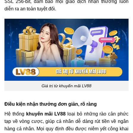
SSL 256-bit, đảm bảo mọi giao dịch nhận thưởng luôn
diễn ra an toàn tuyệt đối.
Giá trị từ khuyến mãi LV88
Điều kiện nhận thưởng đơn giản, rõ ràng
Hệ thống
khuyến mãi LV88
loại bỏ những rào cản phức
tạp về vòng cược, giúp cá nhân dễ dàng rút tiền về ngân
hàng cá nhân. Mọi quy định đều được niêm yết công khai