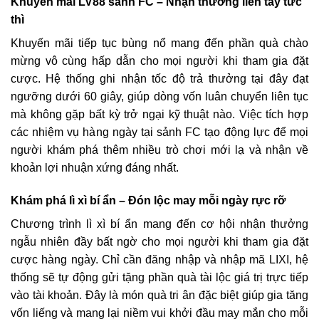
Khuyến mãi LV88 sảnh FC – Nhận thưởng liền tay tức
thì
Khuyến mãi tiếp tục bùng nổ mang đến phần quà chào
mừng vô cùng hấp dẫn cho mọi người khi tham gia đặt
cược. Hệ thống ghi nhận tốc độ trả thưởng tại đây đạt
ngưỡng dưới 60 giây, giúp dòng vốn luân chuyển liên tục
mà không gặp bất kỳ trở ngại kỹ thuật nào. Việc tích hợp
các nhiệm vụ hàng ngày tại sảnh FC tạo động lực để mọi
người khám phá thêm nhiều trò chơi mới lạ và nhận về
khoản lợi nhuận xứng đáng nhất.
Khám phá lì xì bí ẩn – Đón lộc may mỗi ngày rực rỡ
Chương trình lì xì bí ẩn mang đến cơ hội nhận thưởng
ngẫu nhiên đầy bất ngờ cho mọi người khi tham gia đặt
cược hàng ngày. Chỉ cần đăng nhập và nhập mã LIXI, hệ
thống sẽ tự động gửi tặng phần quà tài lộc giá trị trực tiếp
vào tài khoản. Đây là món quà tri ân đặc biệt giúp gia tăng
vốn liếng và mang lại niềm vui khởi đầu may mắn cho mỗi