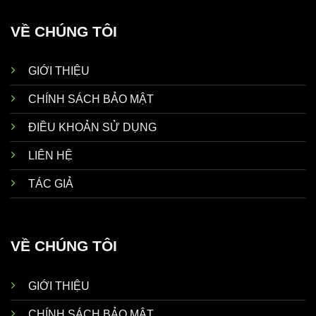
VỀ CHÚNG TÔI
GIỚI THIỆU
CHÍNH SÁCH BẢO MẬT
ĐIỀU KHOẢN SỬ DỤNG
LIÊN HỆ
TÁC GIẢ
VỀ CHÚNG TÔI
GIỚI THIỆU
CHÍNH SÁCH BẢO MẬT