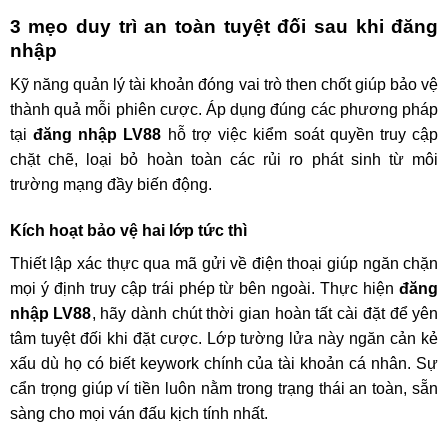
3 mẹo duy trì an toàn tuyệt đối sau khi đăng
nhập
Kỹ năng quản lý tài khoản đóng vai trò then chốt giúp bảo vệ
thành quả mỗi phiên cược. Áp dụng đúng các phương pháp
tại
đăng nhập LV88
hỗ trợ việc kiểm soát quyền truy cập
chặt chẽ, loại bỏ hoàn toàn các rủi ro phát sinh từ môi
trường mạng đầy biến động.
Kích hoạt bảo vệ hai lớp tức thì
Thiết lập xác thực qua mã gửi về điện thoại giúp ngăn chặn
mọi ý định truy cập trái phép từ bên ngoài. Thực hiện
đăng
nhập LV88
, hãy dành chút thời gian hoàn tất cài đặt để yên
tâm tuyệt đối khi đặt cược. Lớp tường lửa này ngăn cản kẻ
xấu dù họ có biết keywork chính của tài khoản cá nhân. Sự
cẩn trọng giúp ví tiền luôn nằm trong trạng thái an toàn, sẵn
sàng cho mọi ván đấu kịch tính nhất.