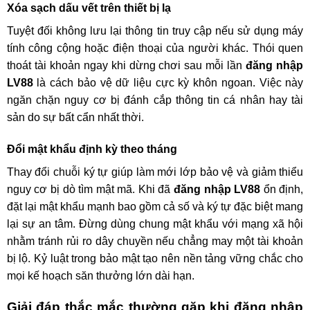
Xóa sạch dấu vết trên thiết bị lạ
Tuyệt đối không lưu lại thông tin truy cập nếu sử dụng máy
tính công cộng hoặc điện thoại của người khác. Thói quen
thoát tài khoản ngay khi dừng chơi sau mỗi lần
đăng nhập
LV88
là cách bảo vệ dữ liệu cực kỳ khôn ngoan. Việc này
ngăn chặn nguy cơ bị đánh cắp thông tin cá nhân hay tài
sản do sự bất cẩn nhất thời.
Đổi mật khẩu định kỳ theo tháng
Thay đổi chuỗi ký tự giúp làm mới lớp bảo vệ và giảm thiểu
nguy cơ bị dò tìm mật mã. Khi đã
đăng nhập LV88
ổn định,
đặt lại mật khẩu mạnh bao gồm cả số và ký tự đặc biệt mang
lại sự an tâm. Đừng dùng chung mật khẩu với mạng xã hội
nhằm tránh rủi ro dây chuyền nếu chẳng may một tài khoản
bị lộ. Kỷ luật trong bảo mật tạo nên nền tảng vững chắc cho
mọi kế hoạch săn thưởng lớn dài hạn.
Giải đáp thắc mắc thường gặp khi đăng nhập