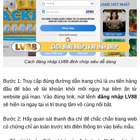
Cách đăng nhập LV88 đỉnh chóp siêu dễ dàng
Bước 1: Truy cập đúng đường dẫn trang chủ là ưu tiên hàng
đầu để bảo vệ tài khoản khỏi mối nguy hại tiềm ẩn từ
website giả mạo. Vào đúng link, nút lệnh
đăng nhập LV88
sẽ hiện ra ngay tại vị trí trung tâm vô cùng nổi bật.
Bước 2: Hãy quan sát thanh địa chỉ để chắc chắn trang web
có chứng chỉ an toàn trước khi điền thông tin vào biểu mẫu.