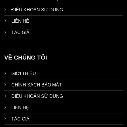
ĐIỀU KHOẢN SỬ DỤNG
LIÊN HỆ
TÁC GIẢ
VỀ CHÚNG TÔI
GIỚI THIỆU
CHÍNH SÁCH BẢO MẬT
ĐIỀU KHOẢN SỬ DỤNG
LIÊN HỆ
TÁC GIẢ