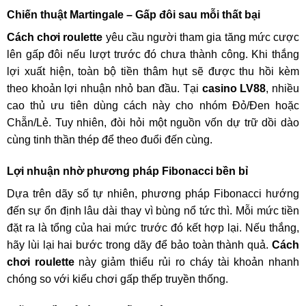
Chiến thuật Martingale – Gấp đôi sau mỗi thất bại
Cách chơi roulette
yêu cầu người tham gia tăng mức cược
lên gấp đôi nếu lượt trước đó chưa thành công. Khi thắng
lợi xuất hiện, toàn bộ tiền thâm hụt sẽ được thu hồi kèm
theo khoản lợi nhuận nhỏ ban đầu. Tại
casino LV88
, nhiều
cao thủ ưu tiên dùng cách này cho nhóm Đỏ/Đen hoặc
Chẵn/Lẻ. Tuy nhiên, đòi hỏi một nguồn vốn dự trữ dồi dào
cùng tinh thần thép để theo đuổi đến cùng.
Lợi nhuận nhờ phương pháp Fibonacci bền bỉ
Dựa trên dãy số tự nhiên, phương pháp Fibonacci hướng
đến sự ổn định lâu dài thay vì bùng nổ tức thì. Mỗi mức tiền
đặt ra là tổng của hai mức trước đó kết hợp lại. Nếu thắng,
hãy lùi lại hai bước trong dãy để bảo toàn thành quả.
Cách
chơi roulette
này giảm thiểu rủi ro cháy tài khoản nhanh
chóng so với kiểu chơi gấp thếp truyền thống.