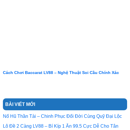
Cách Chơi Baccarat LV88 – Nghệ Thuật Soi Cầu Chính Xác
BÀI VIẾT MỚI
Nổ Hũ Thần Tài – Chinh Phục Đổi Đời Cùng Quỹ Đại Lộc
Lô Đề 2 Càng LV88 – Bí Kíp 1 Ăn 99.5 Cực Dễ Cho Tân