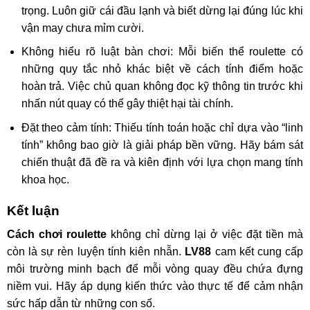
trọng. Luôn giữ cái đầu lạnh và biết dừng lại đúng lúc khi
vận may chưa mỉm cười.
Không hiểu rõ luật bàn chơi: Mỗi biến thể roulette có
những quy tắc nhỏ khác biệt về cách tính điểm hoặc
hoàn trả. Việc chủ quan không đọc kỹ thông tin trước khi
nhấn nút quay có thể gây thiệt hại tài chính.
Đặt theo cảm tính: Thiếu tính toán hoặc chỉ dựa vào “linh
tính” không bao giờ là giải pháp bền vững. Hãy bám sát
chiến thuật đã đề ra và kiên định với lựa chọn mang tính
khoa học.
Kết luận
Cách chơi roulette
không chỉ dừng lại ở việc đặt tiền mà
còn là sự rèn luyện tính kiên nhẫn.
LV88
cam kết cung cấp
môi trường minh bạch để mỗi vòng quay đều chứa đựng
niềm vui. Hãy áp dụng kiến thức vào thực tế để cảm nhận
sức hấp dẫn từ những con số.