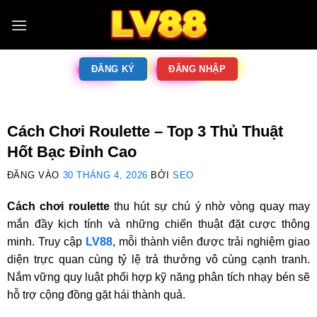
ĐĂNG KÝ
ĐĂNG NHẬP
Cách Chơi Roulette – Top 3 Thủ Thuật
Hốt Bạc Đỉnh Cao
ĐĂNG VÀO
30 THÁNG 4, 2026
BỞI
SEO
Cách chơi roulette
thu hút sự chú ý nhờ vòng quay may
mắn đầy kịch tính và những chiến thuật đặt cược thông
minh. Truy cập
LV88
, mỗi thành viên được trải nghiệm giao
diện trực quan cùng tỷ lệ trả thưởng vô cùng cạnh tranh.
Nắm vững quy luật phối hợp kỹ năng phân tích nhạy bén sẽ
hỗ trợ cộng đồng gặt hái thành quả.