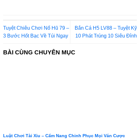
Tuyệt Chiêu Chơi Nổ Hũ 79 –
Bắn Cá H5 LV88 – Tuyệt Kỹ
3 Bước Hốt Bạc Về Túi Ngay
10 Phát Trúng 10 Siêu Đỉnh
BÀI CÙNG CHUYÊN MỤC
Luật Chơi Tài Xỉu – Cẩm Nang Chinh Phục Mọi Ván Cược