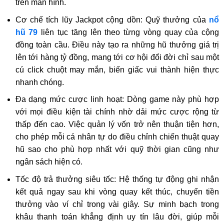
trên màn hình.
Cơ chế tích lũy Jackpot cộng dồn: Quỹ thưởng của
nổ
hũ 79
liên tục tăng lên theo từng vòng quay của cộng
đồng toàn cầu. Điều này tạo ra những hũ thưởng giá trị
lên tới hàng tỷ đồng, mang tới cơ hội đổi đời chỉ sau một
cú click chuột may mắn, biến giấc vui thành hiện thực
nhanh chóng.
Đa dạng mức cược linh hoạt: Dòng game này phù hợp
với mọi điều kiện tài chính nhờ dải mức cược rộng từ
thấp đến cao. Việc quản lý vốn trở nên thuận tiện hơn,
cho phép mỗi cá nhân tự do điều chỉnh chiến thuật quay
hũ sao cho phù hợp nhất với quỹ thời gian cũng như
ngân sách hiện có.
Tốc độ trả thưởng siêu tốc: Hệ thống tự động ghi nhận
kết quả ngay sau khi vòng quay kết thúc, chuyển tiền
thưởng vào ví chỉ trong vài giây. Sự minh bạch trong
khâu thanh toán khẳng định uy tín lâu đời, giúp mỗi