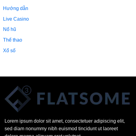
Hướng dẫn
Live Casino
Nổ hũ
Thể thao
Xổ số
Lorem ipsum dolor sit amet, consectetuer adipiscing elit,
sed diam nonummy nibh euismod tincidunt ut laoreet